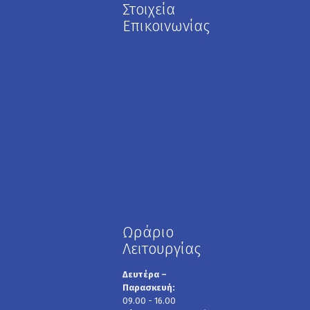
Στοιχεία
Επικοινωνίας
Λεωφόρος
Μίνωος 59, 2ος
όροφος, Ηράκλειο
Κρήτης, Τ.Κ. 71304
2811754460
lbourikas@hotmail.co
m
Ωράριο
Λειτουργίας
Δευτέρα –
Παρασκευή:
09.00 - 16.00