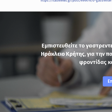
https://flashnews.gr/post/444476/o-gastrente
Εμπιστευθείτε το
γαστρεντε
Ηράκλειο Κρήτης
, για την 
φροντίδας κ
Ε