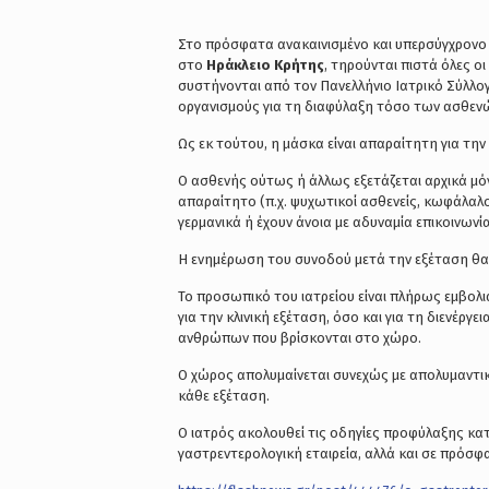
Στο πρόσφατα ανακαινισμένο και υπερσύγχρονο 
στο
Ηράκλειο Κρήτης
, τηρούνται πιστά όλες οι
συστήνονται από τον Πανελλήνιο Ιατρικό Σύλλογο
οργανισμούς για τη διαφύλαξη τόσο των ασθενώ
Ως εκ τούτου, η μάσκα είναι απαραίτητη για τη
Ο ασθενής ούτως ή άλλως εξετάζεται αρχικά μό
απαραίτητο (π.χ. ψυχωτικοί ασθενείς, κωφάλαλοι 
γερμανικά ή έχουν άνοια με αδυναμία επικοινωνί
Η ενημέρωση του συνοδού μετά την εξέταση θα π
Το προσωπικό του ιατρείου είναι πλήρως εμβολι
για την κλινική εξέταση, όσο και για τη διενέρ
ανθρώπων που βρίσκονται στο χώρο.
Ο χώρος απολυμαίνεται συνεχώς με απολυμαντικ
κάθε εξέταση.
Ο ιατρός ακολουθεί τις οδηγίες προφύλαξης κα
γαστρεντερολογική εταιρεία, αλλά και σε πρόσφ