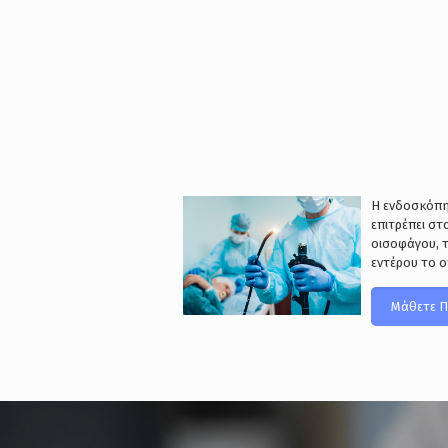
Η ενδοσκόπη
επιτρέπει στ
οισοφάγου, 
εντέρου το 
Μάθετε Π