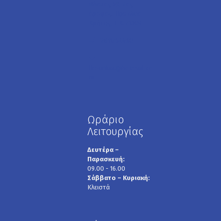
Μίνωος 59, 2ος
όροφος, Ηράκλειο
Κρήτης, Τ.Κ. 71304
2811754460
lbourikas@hotmail.co
m
Ωράριο
Λειτουργίας
Δευτέρα –
Παρασκευή:
09.00 - 16.00
Σάββατο – Κυριακή:
Κλειστά